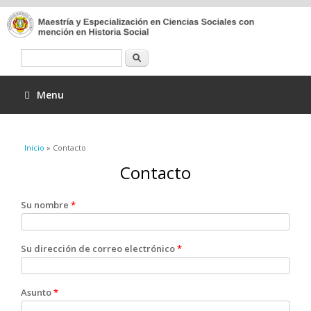
Buscar
Menu
Se encuentra usted aquí
Inicio
» Contacto
Contacto
Su nombre
*
Su dirección de correo electrónico
*
Asunto
*